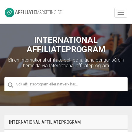
AFFILIATE
MARKETING.SE
Toggl
navig
INTERNATIONAL
AFFILIATEPROGRAM
Bli en International affiliate och börja tjäna pengar på din
hemsida via International affiliateprogram
INTERNATIONAL AFFILIATEPROGRAM