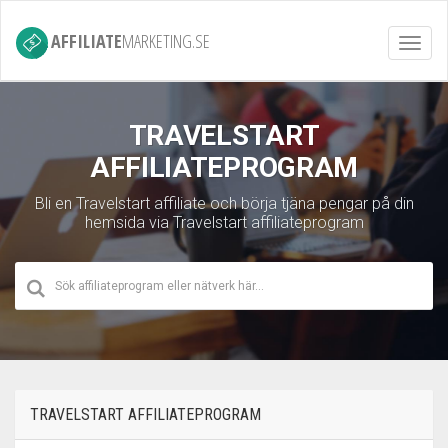
AFFILIATE
MARKETING.SE
Toggl
navig
TRAVELSTART
AFFILIATEPROGRAM
Bli en Travelstart affiliate och börja tjäna pengar på din
hemsida via Travelstart affiliateprogram
TRAVELSTART AFFILIATEPROGRAM