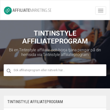
AFFILIATE
MARKETING.SE
Toggl
navig
TINTINSTYLE
AFFILIATEPROGRAM
Bli en Tintinstyle affiliate och börja tjäna pengar på din
hemsida via Tintinstyle affiliateprogram
TINTINSTYLE AFFILIATEPROGRAM