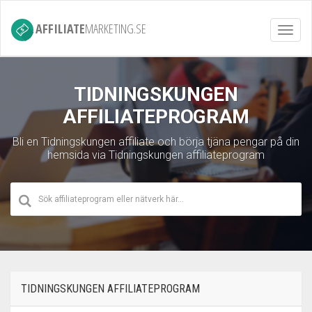
AFFILIATE
MARKETING.SE
Toggl
navig
TIDNINGSKUNGEN
AFFILIATEPROGRAM
Bli en Tidningskungen affiliate och börja tjäna pengar på din
hemsida via Tidningskungen affiliateprogram
TIDNINGSKUNGEN AFFILIATEPROGRAM