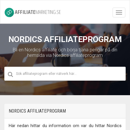
AFFILIATE
MARKETING.SE
Toggl
navig
NORDICS AFFILIATEPROGRAM
Bli en Nordics affiliate och börja tjäna pengar på din
hemsida via Nordics affiliateprogram
NORDICS AFFILIATEPROGRAM
Här nedan hittar du information om var du hittar Nordics