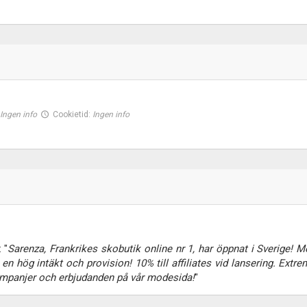
:
Ingen info
Cookietid:
Ingen info
 "
Sarenza, Frankrikes skobutik online nr 1, har öppnat i Sverige! M
 hög intäkt och provision! 10% till affiliates vid lansering. Extre
ampanjer och erbjudanden på vår modesida!
"