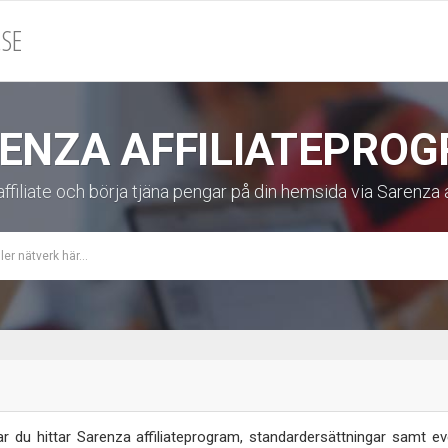
SE
ENZA AFFILIATEPRO
affiliate och börja tjäna pengar på din hemsida via Sarenza 
 du hittar Sarenza affiliateprogram, standardersättningar samt even