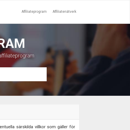
Affiliateprogram
Affiliatenätverk
GRAM
affiliateprogram
tuella särskilda villkor som gäller för