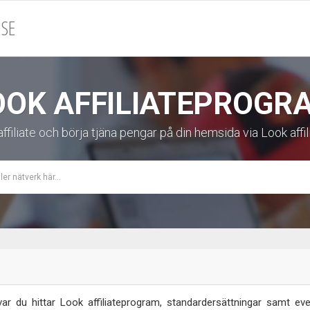
SE
OOK AFFILIATEPROGR
affiliate och börja tjäna pengar på din hemsida via Look aff
r du hittar Look affiliateprogram, standardersättningar samt event