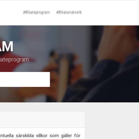
Affiliateprogram
Affiliatenätverk
AM
iliateprogram
uella särskilda villkor som gäller för