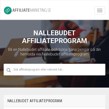
AFFILIATE
MARKETING.SE
Toggl
navig
NALLEBUDET
AFFILIATEPROGRAM
Bli en Nallebudet affiliate och börja tjäna pengar på din
hemsida via Nallebudet affiliateprogram
NALLEBUDET AFFILIATEPROGRAM