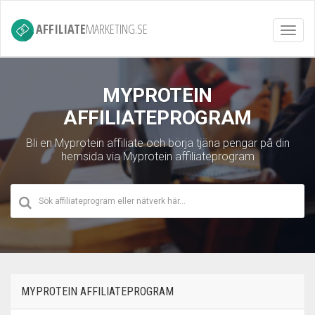
AFFILIATE
MARKETING.SE
Toggl
navig
MYPROTEIN
AFFILIATEPROGRAM
Bli en Myprotein affiliate och börja tjäna pengar på din
hemsida via Myprotein affiliateprogram
MYPROTEIN AFFILIATEPROGRAM