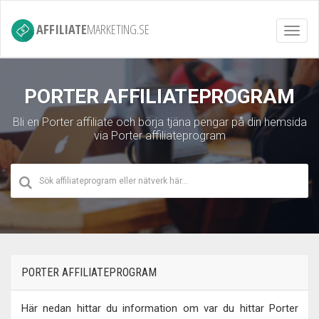
AFFILIATE
MARKETING.SE
Toggl
navig
PORTER AFFILIATEPROGRAM
Bli en Porter affiliate och börja tjäna pengar på din hemsida
via Porter affiliateprogram
PORTER AFFILIATEPROGRAM
Här nedan hittar du information om var du hittar Porter