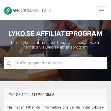
AFFILIATE
MARKETING.SE
Toggl
navig
LYKO.SE AFFILIATEPROGRAM
Bli en Lyko.se affiliate och börja tjäna pengar på din
hemsida via Lyko.se affiliateprogram
LYKO.SE AFFILIATEPROGRAM
Här nedan hittar du information om var du hittar Lyko.se