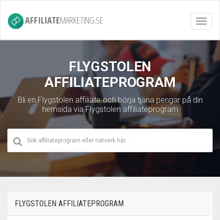
AFFILIATE
MARKETING.SE
Toggl
navig
FLYGSTOLEN
AFFILIATEPROGRAM
Bli en Flygstolen affiliate och börja tjäna pengar på din
hemsida via Flygstolen affiliateprogram
FLYGSTOLEN AFFILIATEPROGRAM