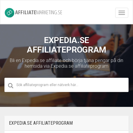
AFFILIATE
MARKETING.SE
Toggl
navig
EXPEDIA.SE
AFFILIATEPROGRAM
Bli en Expedia.se affiliate och börja tjäna pengar på din
hemsida via Expedia.se affiliateprogram
EXPEDIA.SE AFFILIATEPROGRAM