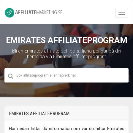
AFFILIATE
MARKETING.SE
Toggl
navig
EMIRATES AFFILIATEPROGRAM
Bli en Emirates affiliate och börja tjäna pengar på din
hemsida via Emirates affiliateprogram
EMIRATES AFFILIATEPROGRAM
Här nedan hittar du information om var du hittar Emirates